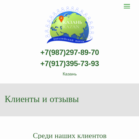
Казанский
Toggle
navigat
Евразийский
научно-
практический
форум
logo
+7(987)297-89-70
+7(917)395-73-93
Казань
Клиенты и отзывы
Среди наших клиентов